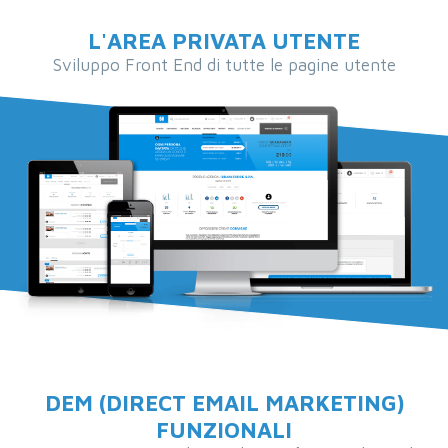
L'AREA PRIVATA UTENTE
Sviluppo Front End di tutte le pagine utente
DEM (DIRECT EMAIL MARKETING)
FUNZIONALI